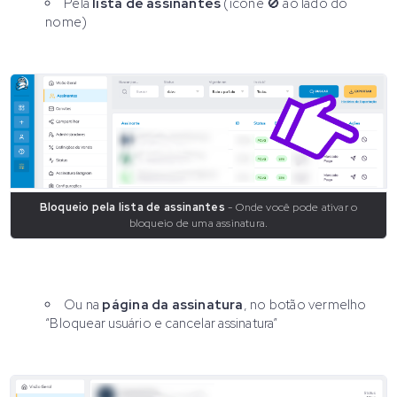
Pela
lista de assinantes
(ícone 🚫 ao lado do
nome)
Bloqueio pela lista de assinantes
- Onde você pode ativar o
bloqueio de uma assinatura.
Ou na
página da assinatura
, no botão vermelho
“Bloquear usuário e cancelar assinatura”