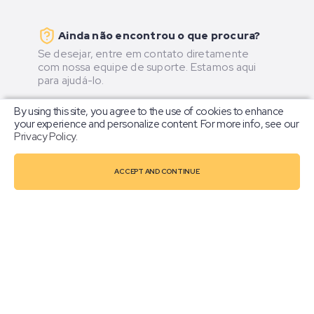
Ainda não encontrou o que procura?
Se desejar, entre em contato diretamente
com nossa equipe de suporte. Estamos aqui
para ajudá-lo.
By using this site, you agree to the use of cookies to enhance
your experience and personalize content. For more info, see our
Horário de atendimento:
Segunda a Sexta
Privacy Policy
.
- 9:00 às 18:00.
ACCEPT AND CONTINUE
1. Telegram
Você pode nos encontrar no Telegram por
@botgram_suporte.