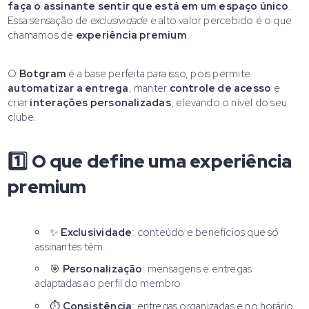
faça o assinante sentir que está em um espaço único
.
Essa sensação de
exclusividade
e alto valor percebido é o que
chamamos de
experiência premium
.
O
Botgram
é a base perfeita para isso, pois permite
automatizar a entrega
, manter
controle de acesso
e
criar
interações personalizadas
, elevando o nível do seu
clube.
1️⃣ O que define uma experiência
premium
✨
Exclusividade
: conteúdo e benefícios que só
assinantes têm.
🎯
Personalização
: mensagens e entregas
adaptadas ao perfil do membro.
⏱
Consistência
: entregas organizadas e no horário