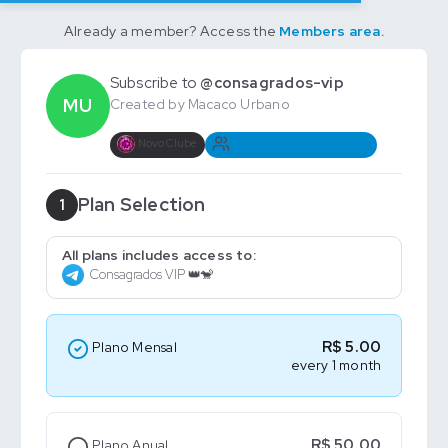
Already a member? Access the
Members area.
Subscribe to
@consagrados-vip
MU
Created by Macaco Urbano
Novo Clube
over 100 memberships sold
Plan Selection
1
All plans includes access to:
Consagrados VIP 👑🐒
R$ 5.00
Plano Mensal
every 1 month
R$ 50.00
Plano Anual