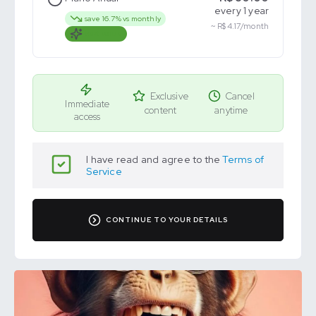
every 1 year
save 16.7% vs monthly
~ R$ 4.17/month
best value
Exclusive
Cancel
Immediate
content
anytime
access
I have read and agree to the
Terms of
Service
CONTINUE TO YOUR DETAILS