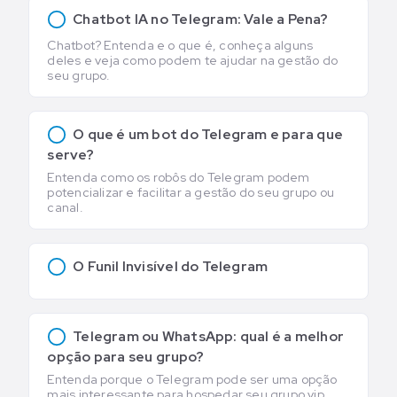
Chatbot IA no Telegram: Vale a Pena?
Chatbot? Entenda e o que é, conheça alguns
deles e veja como podem te ajudar na gestão do
seu grupo.
O que é um bot do Telegram e para que
serve?
Entenda como os robôs do Telegram podem
potencializar e facilitar a gestão do seu grupo ou
canal.
O Funil Invisível do Telegram
Telegram ou WhatsApp: qual é a melhor
opção para seu grupo?
Entenda porque o Telegram pode ser uma opção
mais interessante para hospedar seu grupo vip.