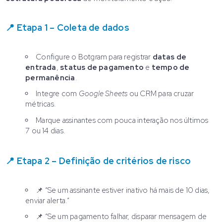
📍 Etapa 1 – Coleta de dados
Configure o Botgram para registrar
datas de
entrada
,
status de pagamento
e
tempo de
permanência
.
Integre com
Google Sheets
ou CRM para cruzar
métricas.
Marque assinantes com pouca interação nos últimos
7 ou 14 dias.
📍 Etapa 2 – Definição de critérios de risco
📌 “Se um assinante estiver inativo há mais de 10 dias,
enviar alerta.”
📌 “Se um pagamento falhar, disparar mensagem de