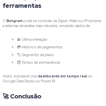
ferramentas
O
Botgram
pode se conectar via
Zapier
,
Make
ou API própria
a sistemas de análise mais robustos, enviando dados de:
📅 Última interação
💳 Histórico de pagamentos
🏷 Segmento de plano
⏱ Tempo de permanência
Assim, é possível criar
dashboards em tempo real
no
Google Data Studio ou Power BI.
🚀 Conclusão