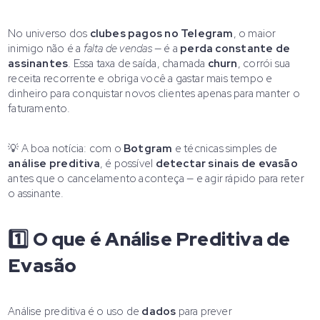
No universo dos
clubes pagos no Telegram
, o maior
inimigo não é a
falta de vendas
— é a
perda constante de
assinantes
. Essa taxa de saída, chamada
churn
, corrói sua
receita recorrente e obriga você a gastar mais tempo e
dinheiro para conquistar novos clientes apenas para manter o
faturamento.
💡 A boa notícia: com o
Botgram
e técnicas simples de
análise preditiva
, é possível
detectar sinais de evasão
antes que o cancelamento aconteça — e agir rápido para reter
o assinante.
1️⃣ O que é Análise Preditiva de
Evasão
Análise preditiva é o uso de
dados
para prever