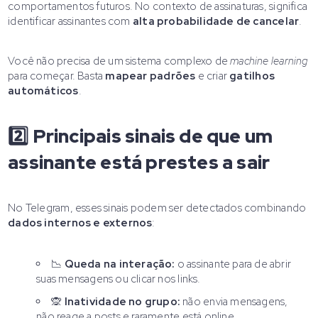
comportamentos futuros. No contexto de assinaturas, significa
identificar assinantes com
alta probabilidade de cancelar
.
Você não precisa de um sistema complexo de
machine learning
para começar. Basta
mapear padrões
e criar
gatilhos
automáticos
.
2️⃣ Principais sinais de que um
assinante está prestes a sair
No Telegram, esses sinais podem ser detectados combinando
dados internos e externos
:
📉
Queda na interação:
o assinante para de abrir
suas mensagens ou clicar nos links.
🙊
Inatividade no grupo:
não envia mensagens,
não reage a posts e raramente está online.