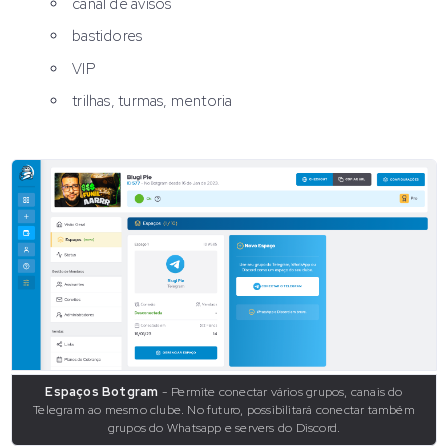
canal de avisos
bastidores
VIP
trilhas, turmas, mentoria
Espaços Botgram
- Permite conectar vários grupos, canais do
Telegram ao mesmo clube. No futuro, possibilitará conectar também
grupos do Whatsapp e servers do Discord.