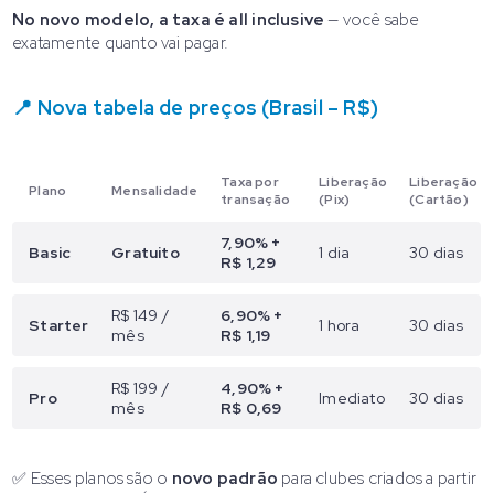
No novo modelo, a taxa é all inclusive
— você sabe
exatamente quanto vai pagar.
📍 Nova tabela de preços (Brasil – R$)
Taxa por
Liberação
Liberação
Plano
Mensalidade
transação
(Pix)
(Cartão)
7,90% +
Basic
Gratuito
1 dia
30 dias
R$ 1,29
R$ 149 /
6,90% +
Starter
1 hora
30 dias
mês
R$ 1,19
R$ 199 /
4,90% +
Pro
Imediato
30 dias
mês
R$ 0,69
✅ Esses planos são o
novo padrão
para clubes criados a partir