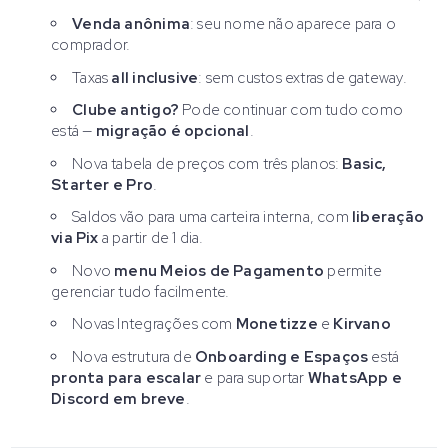
Venda anônima
: seu nome não aparece para o
comprador.
Taxas
all inclusive
: sem custos extras de gateway.
Clube antigo?
Pode continuar com tudo como
está —
migração é opcional
.
Nova tabela de preços com três planos:
Basic,
Starter e Pro
.
Saldos vão para uma carteira interna, com
liberação
via Pix
a partir de 1 dia.
Novo
menu Meios de Pagamento
permite
gerenciar tudo facilmente.
Novas Integrações com
Monetizze
e
Kirvano
Nova estrutura de
Onboarding e Espaços
está
pronta para escalar
e para suportar
WhatsApp e
Discord em breve
.