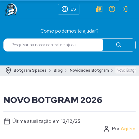
ES
Como podemos te ajudar?
Botgram Spaces
Blog
Novidades Botgram
Novo Botgr
NOVO BOTGRAM 2026
Última atualização em
12/12/25
Por
Agilso