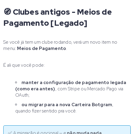
🧭 Clubes antigos - Meios de
Pagamento [Legado]
Se você já tem um clube rodando, verá um novo item no
menu:
Meios de Pagamento
.
É ali que você pode:
manter a configuração de pagamento legada
(como era antes)
, com Stripe ou Mercado Pago via
OAuth;
ou migrar para a nova Carteira Botgram
,
quando fizer sentido pra você.
✅ A migração é opcional — e
não muda nada