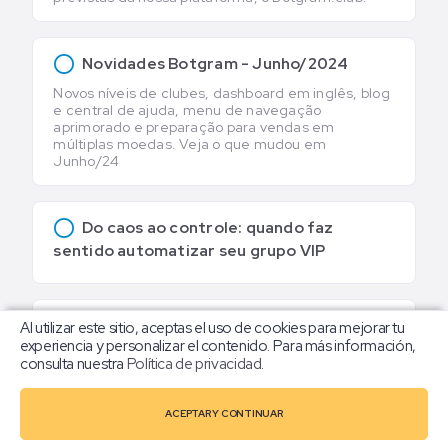
Novidades Botgram - Junho/2024
Novos níveis de clubes, dashboard em inglês, blog
e central de ajuda, menu de navegação
aprimorado e preparação para vendas em
múltiplas moedas. Veja o que mudou em
Junho/24
Do caos ao controle: quando faz
sentido automatizar seu grupo VIP
Métricas simples que todo dono de
Al utilizar este sitio, aceptas el uso de cookies para mejorar tu
experiencia y personalizar el contenido. Para más información,
grupo VIP deveria acompanhar
consulta nuestra
Política de privacidad
.
ACEPTAR Y CONTINUAR
Os primeiros 7 minutos no grupo
definem se o assinante fica ou sai