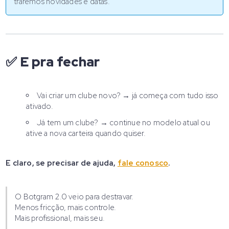
traremos novidades e datas.
✅ E pra fechar
Vai criar um clube novo? → já começa com tudo isso
ativado.
Já tem um clube? → continue no modelo atual ou
ative a nova carteira quando quiser.
E claro, se precisar de ajuda,
fale conosco
.
O Botgram 2.0 veio para destravar.
Menos fricção, mais controle.
Mais profissional, mais seu.