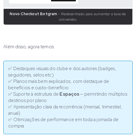
Novo Checkout Botgram
- Redesenhado para aumentar a taxa de
conversão.
Além disso, agora temos:
✅ Destaques visuais do clube e dos autores (badges,
seguidores, selos etc)
✅ Planos mais bem explicados, com destaque de
benefícios e custo-benefício
✅ Suporte à estrutura de
Espaços
— permitindo múltiplos
destinos por plano
✅ Apresentação clara da recorrência (mensal, trimestral,
anual)
✅ Otimizações de performance em toda a jornada de
compra