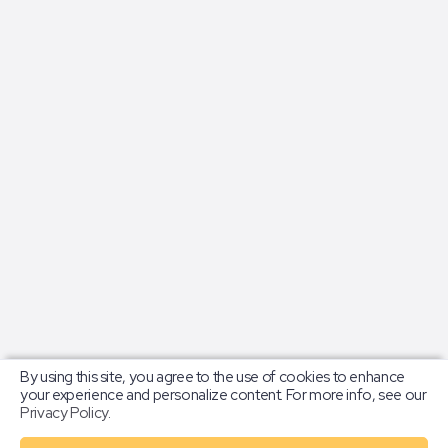
Ainda não encontrou o que procura?
By using this site, you agree to the use of cookies to enhance
your experience and personalize content. For more info, see our
Se desejar, entre em contato diretamente
Privacy Policy
.
com nossa equipe de suporte. Estamos aqui
para ajudá-lo.