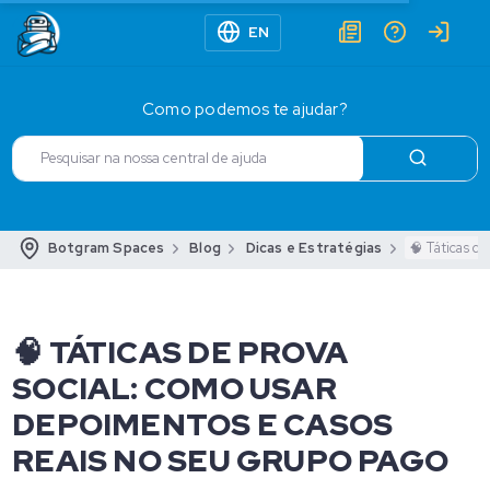
EN
Como podemos te ajudar?
Botgram Spaces
Blog
Dicas e Estratégias
🧠 Táticas d
🧠 TÁTICAS DE PROVA
SOCIAL: COMO USAR
DEPOIMENTOS E CASOS
REAIS NO SEU GRUPO PAGO